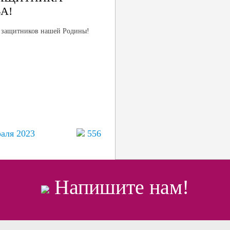
А!
х защитников нашей Родины!
раля 2023
556
Напишите нам!